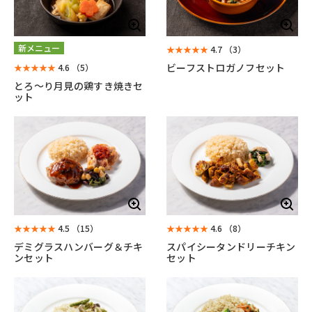
新メニュー
★★★★★
4.7
（3）
ビーフストロガノフセット
★★★★★
4.6
（5）
とろ～り月見の鶏すき焼きセ
ット
★★★★★
4.5
（15）
★★★★★
4.6
（8）
デミグラスハンバーグ＆チキ
スパイシータンドリーチキン
ンセット
セット