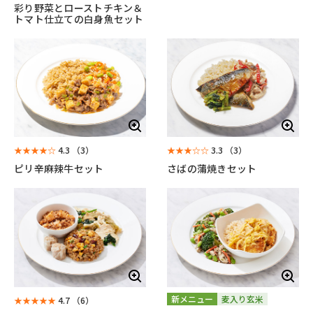
彩り野菜とローストチキン＆
トマト仕立ての白身魚セット
★★★★☆
4.3
（3）
★★★☆☆
3.3
（3）
ピリ辛麻辣牛セット
さばの蒲焼きセット
新メニュー
麦入り玄米
★★★★★
4.7
（6）