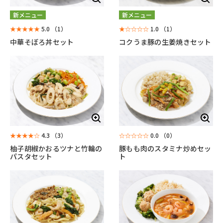
新メニュー
新メニュー
★★★★★
5.0
（1）
★☆☆☆☆
1.0
（1）
中華そぼろ丼セット
コクうま豚の生姜焼きセット
★★★★☆
4.3
（3）
☆☆☆☆☆
0.0
（0）
柚子胡椒かおるツナと竹輪の
豚もも肉のスタミナ炒めセッ
パスタセット
ト