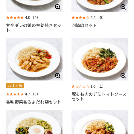
★★★★★
4.8
（4）
★★★★☆
4.4
（5）
甘辛ダレの鶏の生姜焼きセッ
回鍋肉セット
ト
おすすめ
★☆☆☆☆
1.0
（1）
豚もも肉のデミトマトソース
★★★★★
4.7
（6）
セット
香味野菜香るよだれ鶏セット