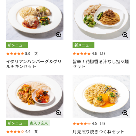
新メニュー
新メニュー
★★★★★
5.0
（2）
★★★★★
4.6
（5）
イタリアンハンバーグ＆グリ
旨辛！花椒香る汁なし担々麺
ルチキンセット
セット
新メニュー
麦入り玄米
★★★★☆
4.0
（4）
月見照り焼きつくねセット
★★★★☆
4.4
（5）