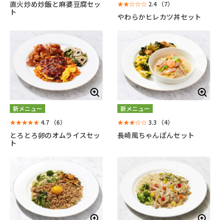
直火炒め炒飯と麻婆豆腐セッ
★★☆☆☆
2.4
（7）
ト
やわらかヒレカツ丼セット
新メニュー
新メニュー
★★★★★
4.7
（6）
★★★☆☆
3.3
（4）
とろとろ卵のオムライスセッ
長崎風ちゃんぽんセット
ト