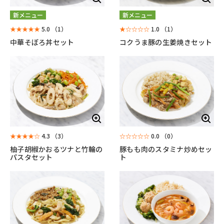
新メニュー
新メニュー
★★★★★
5.0
（1）
★☆☆☆☆
1.0
（1）
中華そぼろ丼セット
コクうま豚の生姜焼きセット
★★★★☆
4.3
（3）
☆☆☆☆☆
0.0
（0）
柚子胡椒かおるツナと竹輪の
豚もも肉のスタミナ炒めセッ
パスタセット
ト