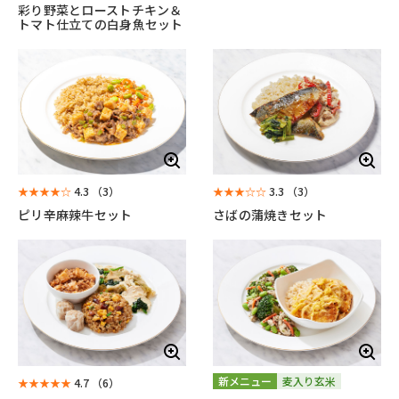
彩り野菜とローストチキン＆
トマト仕立ての白身魚セット
★★★★☆
4.3
（3）
★★★☆☆
3.3
（3）
ピリ辛麻辣牛セット
さばの蒲焼きセット
新メニュー
麦入り玄米
★★★★★
4.7
（6）