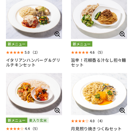
新メニュー
新メニュー
★★★★★
5.0
（2）
★★★★★
4.6
（5）
イタリアンハンバーグ＆グリ
旨辛！花椒香る汁なし担々麺
ルチキンセット
セット
新メニュー
麦入り玄米
★★★★☆
4.0
（4）
月見照り焼きつくねセット
★★★★☆
4.4
（5）