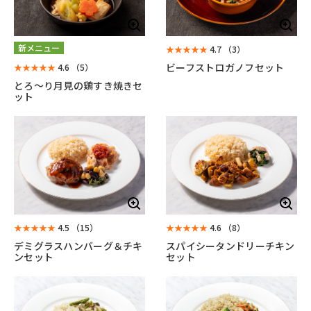
新メニュー
★★★★★
4.7
（3）
ビーフストロガノフセット
★★★★★
4.6
（5）
とろ～り月見の鶏すき焼きセ
ット
★★★★★
4.5
（15）
★★★★★
4.6
（8）
デミグラスハンバーグ＆チキ
スパイシータンドリーチキン
ンセット
セット