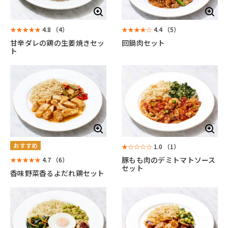
★★★★★
4.8
（4）
★★★★☆
4.4
（5）
甘辛ダレの鶏の生姜焼きセッ
回鍋肉セット
ト
おすすめ
★☆☆☆☆
1.0
（1）
豚もも肉のデミトマトソース
★★★★★
4.7
（6）
セット
香味野菜香るよだれ鶏セット