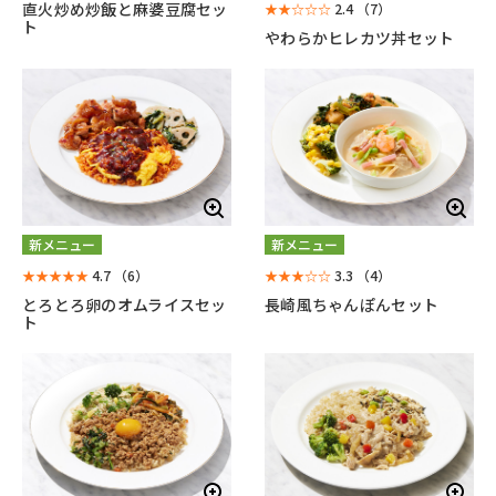
直火炒め炒飯と麻婆豆腐セッ
★★☆☆☆
2.4
（7）
ト
やわらかヒレカツ丼セット
新メニュー
新メニュー
★★★★★
4.7
（6）
★★★☆☆
3.3
（4）
とろとろ卵のオムライスセッ
長崎風ちゃんぽんセット
ト