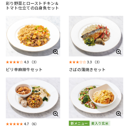
彩り野菜とローストチキン＆
トマト仕立ての白身魚セット
★★★★☆
4.3
（3）
★★★☆☆
3.3
（3）
ピリ辛麻辣牛セット
さばの蒲焼きセット
新メニュー
麦入り玄米
★★★★★
4.7
（6）