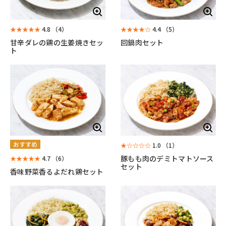
★★★★★
4.8
（4）
★★★★☆
4.4
（5）
甘辛ダレの鶏の生姜焼きセッ
回鍋肉セット
ト
おすすめ
★☆☆☆☆
1.0
（1）
豚もも肉のデミトマトソース
★★★★★
4.7
（6）
セット
香味野菜香るよだれ鶏セット