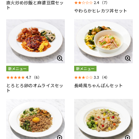
直火炒め炒飯と麻婆豆腐セッ
★★☆☆☆
2.4
（7）
ト
やわらかヒレカツ丼セット
新メニュー
新メニュー
★★★★★
4.7
（6）
★★★☆☆
3.3
（4）
とろとろ卵のオムライスセッ
長崎風ちゃんぽんセット
ト