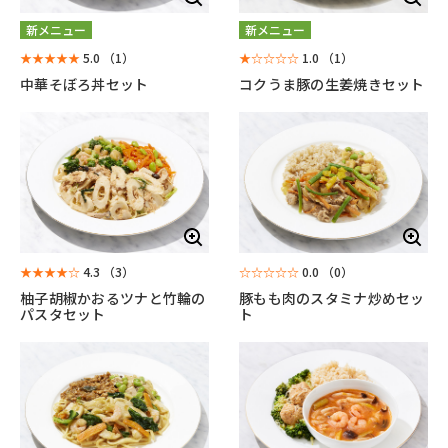
新メニュー
新メニュー
★★★★★
5.0
（1）
★☆☆☆☆
1.0
（1）
中華そぼろ丼セット
コクうま豚の生姜焼きセット
★★★★☆
4.3
（3）
☆☆☆☆☆
0.0
（0）
柚子胡椒かおるツナと竹輪の
豚もも肉のスタミナ炒めセッ
パスタセット
ト