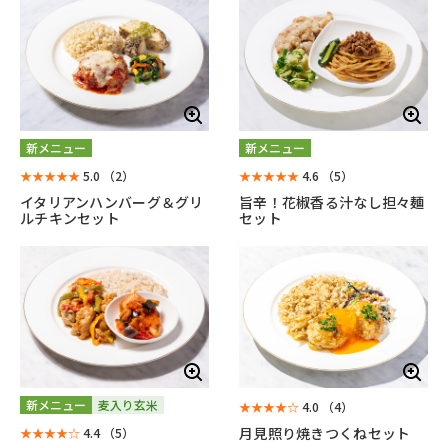
新メニュー
新メニュー
★★★★★
5.0
（2）
★★★★★
4.6
（5）
イタリアンハンバーグ＆グリ
旨辛！花椒香る汁なし担々麺
ルチキンセット
セット
新メニュー
麦入り玄米
★★★★☆
4.0
（4）
月見照り焼きつくねセット
★★★★☆
4.4
（5）