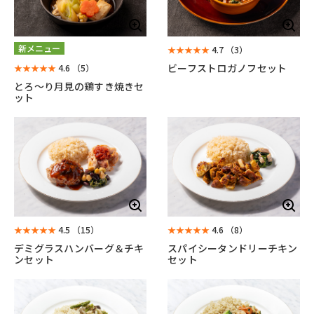
新メニュー
★★★★★
4.7
（3）
ビーフストロガノフセット
★★★★★
4.6
（5）
とろ～り月見の鶏すき焼きセ
ット
★★★★★
4.5
（15）
★★★★★
4.6
（8）
デミグラスハンバーグ＆チキ
スパイシータンドリーチキン
ンセット
セット