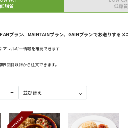
OW FAT
LOW CA
低脂質
低糖
LEANプラン、MAINTAINプラン、GAINプランでお送りする
やアレルギー情報を確認できます
、定期5回目以降から注文できます。
Premium