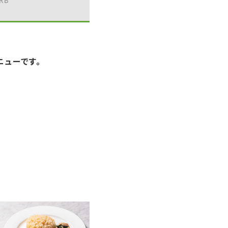
RB
質
メニューです。