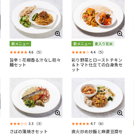
新メニュー
新メニュー
麦入り玄米
★★★★★
4.6
（5）
★★★★☆
4.4
（5）
旨辛！花椒香る汁なし担々
彩り野菜とローストチキン
麺セット
＆トマト仕立ての白身魚セ
ット
★★★☆☆
3.3
（3）
★★★★★
4.7
（6）
さばの蒲焼きセット
直火炒め炒飯と麻婆豆腐セ