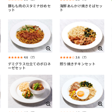
豚もも肉のスタミナ炒めセ
海鮮あんかけ焼きそばセッ
ット
ト
★★★★★
4.6
（7）
★★★★☆
3.6
（7）
デミグラス仕立てのボロネ
照り焼きチキンセット
ーゼセット