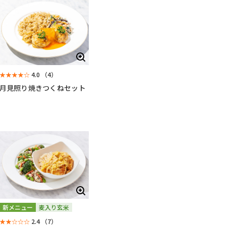
★★★★☆
4.0
（4）
月見照り焼きつくねセット
新メニュー
麦入り玄米
★★☆☆☆
2.4
（7）