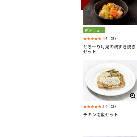
新メニュー
★★★★★
4.6
（5）
とろ～り月見の鶏すき焼き
セット
★★★★★
5.0
（3）
チキン南蛮セット