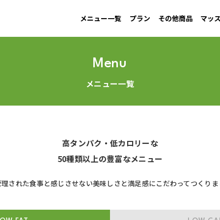
メニュー一覧
プラン
その他商品
マッ
MAINTAIN
Information
GAIN
New arrival
LOW CARB
Campaign
す
男性ダイエット用
お知らせ
増量用
新商品
低糖質
キャンペーン
Menu
メニュー一覧
高タンパク・低カロリーな
50種類以上の豊富なメニュー
管理された食事と感じさせない美味しさと満足感にこだわってつくりま