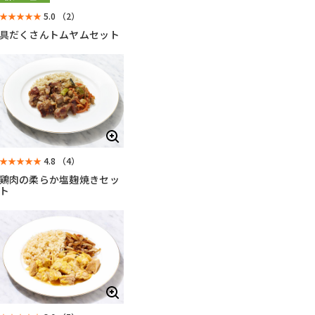
★★★★★
5.0
（2）
具だくさんトムヤムセット
★★★★★
4.8
（4）
鶏肉の柔らか塩麹焼きセッ
ト