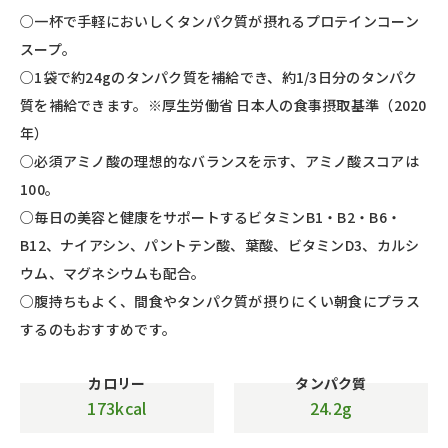
○一杯で手軽においしくタンパク質が摂れるプロテインコーン
スープ。
○1袋で約24gのタンパク質を補給でき、約1/3日分のタンパク
質を補給できます。※厚生労働省 日本人の食事摂取基準（2020
年）
○必須アミノ酸の理想的なバランスを示す、アミノ酸スコアは
100。
○毎日の美容と健康をサポートするビタミンB1・B2・B6・
B12、ナイアシン、パントテン酸、葉酸、ビタミンD3、カルシ
ウム、マグネシウムも配合。
○腹持ちもよく、間食やタンパク質が摂りにくい朝食にプラス
するのもおすすめです。
カロリー
タンパク質
173kcal
24.2g