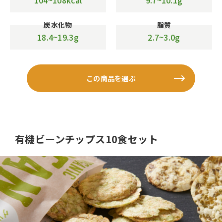
104~108kcal
9.7~10.1g
炭水化物
脂質
18.4~19.3g
2.7~3.0g
この商品を選ぶ
有機ビーンチップス10食セット