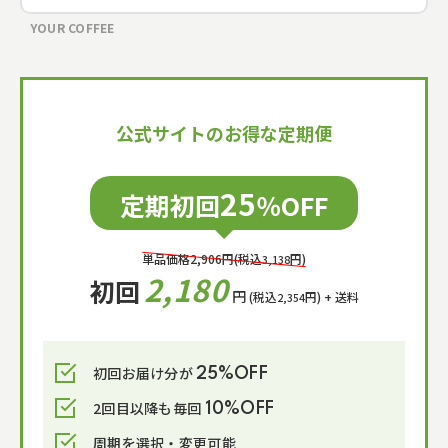
YOUR COFFEE
公式サイトのお得な定期便
25
定期初回
％OFF
単品価格
2,906
円(税込
円)
3,138
2,180
初回
円
(税込
円)
+ 送料
2,354
初回お届け分が
25%OFF
2回目以降も毎回
10%OFF
周期を選択・変更可能