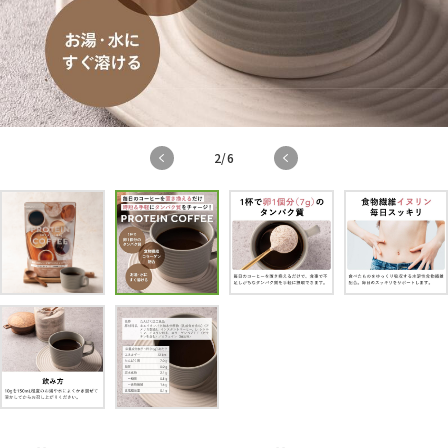
2
/
6