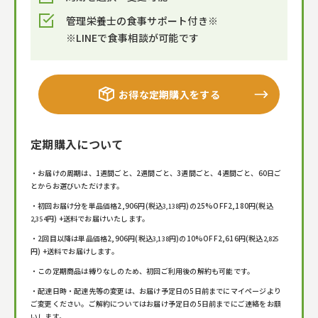
管理栄養士の食事サポート付き※
※LINEで食事相談が可能です
お得な定期購入をする
定期購入について
・お届けの周期は、1週間ごと、2週間ごと、3週間ごと、4週間ごと、60日ご
とからお選びいただけます。
・初回お届け分を単品価格
2,906
円(税込
円)の25%OFF
2,180
円(税込
3,138
円) +送料でお届けいたします。
2,354
・2回目以降は単品価格
2,906
円(税込
円)の10%OFF
2,616
円(税込
3,138
2,825
円) +送料でお届けします。
・この定期商品は縛りなしのため、初回ご利用後の解約も可能です。
・配達日時・配達先等の変更は、お届け予定日の5日前までにマイページより
ご変更ください。ご解約についてはお届け予定日の5日前までにご連絡をお願
いします。