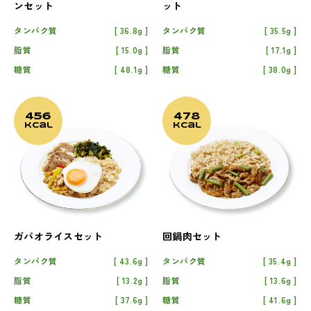
ンセット
ット
タンパク質
36.8g
タンパク質
35.5g
脂質
15.0g
脂質
17.1g
糖質
48.1g
糖質
38.0g
456
478
kcal
kcal
ガパオライスセット
回鍋肉セット
タンパク質
43.6g
タンパク質
35.4g
脂質
13.2g
脂質
13.6g
糖質
37.6g
糖質
41.6g