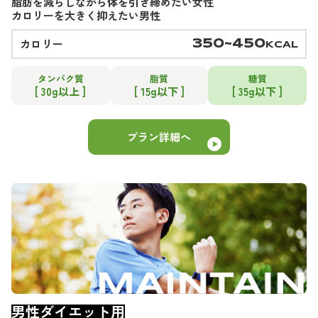
脂肪を減らしながら体を引き締めたい女性
カロリーを大きく抑えたい男性
カロリー
350~450
KCAL
タンパク質
脂質
糖質
[ 30g以上 ]
[ 15g以下 ]
[ 35g以下 ]
プラン詳細へ
男性ダイエット用