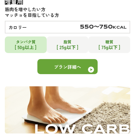
増量用
筋肉を増やしたい方
マッチョを目指している方
カロリー
550〜750
KCAL
タンパク質
脂質
糖質
[ 50g以上 ]
[ 25g以下 ]
[ 75g以下 ]
プラン詳細へ