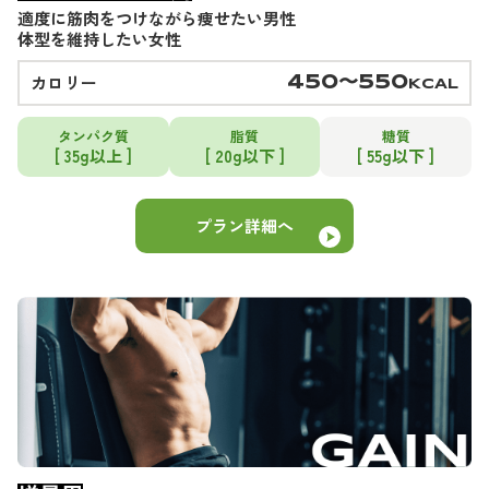
適度に筋肉をつけながら痩せたい男性
体型を維持したい女性
カロリー
450〜550
KCAL
タンパク質
脂質
糖質
[ 35g以上 ]
[ 20g以下 ]
[ 55g以下 ]
プラン詳細へ