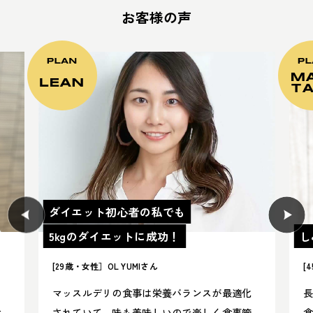
お客様の声
ダイエット初心者の私でも
5kgのダイエットに成功！
し
[29歳・女性］OL YUMIさん
[
に
マッスルデリの食事は栄養バランスが最適化
食
されていて、味も美味しいので楽しく食事管