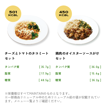
501
450
kcal
kcal
チーズとトマトのタコミート
鶏肉のオイスターソースがけ
セット
セット
タンパク質
35.7g
タンパク質
36.0g
脂質
17.9g
脂質
15.4g
糖質
48.5g
糖質
36.2g
※栄養価はすべてMAINTAINのものとなります。
※一部商品リニューアル中のためリニューアル前の値が記載されてい
ます。メニュー一覧よりご確認ください。