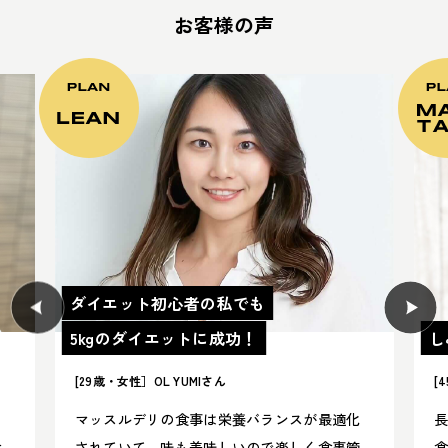
お客様の声
ダイエット初心者の私でも
5kgのダイエットに成功！
し
[29歳・女性］OL YUMIさん
[
に
マッスルデリの食事は栄養バランスが最適化
食
されていて、味も美味しいので楽しく食事管