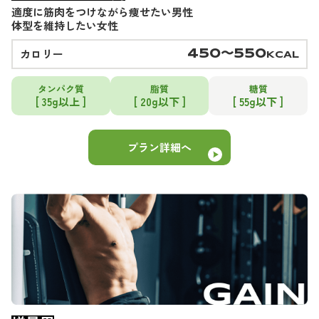
適度に筋肉をつけながら痩せたい男性
体型を維持したい女性
カロリー
450〜550
KCAL
タンパク質
脂質
糖質
[ 35g以上 ]
[ 20g以下 ]
[ 55g以下 ]
プラン詳細へ