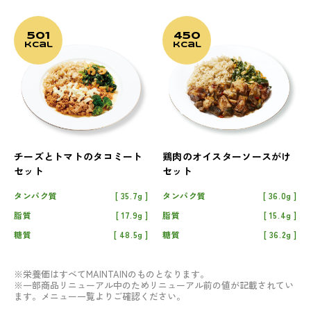
501
450
kcal
kcal
チーズとトマトのタコミート
鶏肉のオイスターソースがけ
セット
セット
タンパク質
35.7g
タンパク質
36.0g
脂質
17.9g
脂質
15.4g
糖質
48.5g
糖質
36.2g
※栄養価はすべてMAINTAINのものとなります。
※一部商品リニューアル中のためリニューアル前の値が記載されてい
ます。メニュー一覧よりご確認ください。