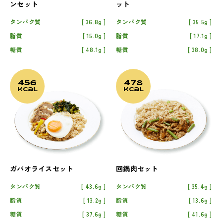
ンセット
ット
タンパク質
36.8g
タンパク質
35.5g
脂質
15.0g
脂質
17.1g
糖質
48.1g
糖質
38.0g
456
478
kcal
kcal
ガパオライスセット
回鍋肉セット
タンパク質
43.6g
タンパク質
35.4g
脂質
13.2g
脂質
13.6g
糖質
37.6g
糖質
41.6g