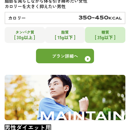
脂肪を減らしながら体を引き締めたい女性
カロリーを大きく抑えたい男性
カロリー
350~450
KCAL
タンパク質
脂質
糖質
[ 30g以上 ]
[ 15g以下 ]
[ 35g以下 ]
プラン詳細へ
男性ダイエット用