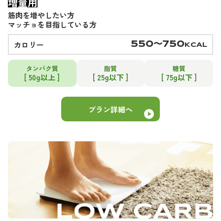
増量用
筋肉を増やしたい方
マッチョを目指している方
カロリー
550〜750
KCAL
タンパク質
脂質
糖質
[ 50g以上 ]
[ 25g以下 ]
[ 75g以下 ]
プラン詳細へ