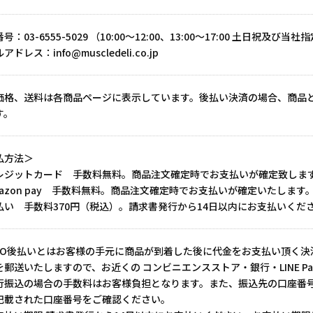
号：03-6555-5029
（10:00～12:00、13:00～17:00 土日祝及び
アドレス：info@muscledeli.co.jp
価格、送料は各商品ページに表示しています。後払い決済の場合、商品と
す。
払方法＞
レジットカード 手数料無料。商品注文確定時でお支払いが確定致しま
mazon pay 手数料無料。商品注文確定時でお支払いが確定いたします
払い 手数料370円（税込）。請求書発行から14日以内にお支払いくだ
MO後払いとはお客様の手元に商品が到着した後に代金をお支払い頂く決
を郵送いたしますので、お近くの コンビニエンスストア・銀行・LINE P
行振込の場合の手数料はお客様負担となります。また、振込先の口座番
記載された口座番号をご確認ください。