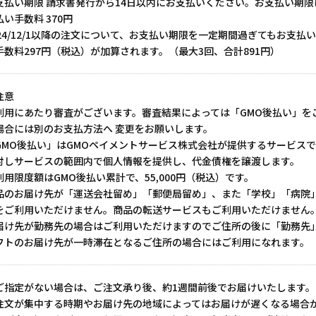
支払い期限 請求書発行から14日以内にお支払いください。お支払い期
い手数料 370円
024/12/1以降の注文について、お支払い期限を一定期間過ぎてもお支
手数料297円（税込）が加算されます。（最大3回、合計891円）
注意
利用にあたり審査がございます。審査結果によっては「GMO後払い」を
場合には別のお支払方法へ 変更をお願いします。
GMO後払い」はGMOペイメントサービス株式会社が提供するサービスで
対しサービスの範囲内で個人情報を提供し、代金債権を譲渡します。
利用限度額はGMO後払い累計で、55,000円（税込）です。
品のお届け先が「運送会社留め」「郵便局留め」、また「学校」「病院」
をご利用いただけません。商品の転送サービスもご利用いただけません
届け先が勤務先の場合はご利用いただけますのでご住所の後に「勤務先
フトのお届け先が一時滞在となるご住所の場合にはご利用になれます。
ご指定がない場合は、ご注文承り後、約1週間前後でお届けいたします。
注文が集中する時期やお届け先の地域によってはお届けが遅くなる場合