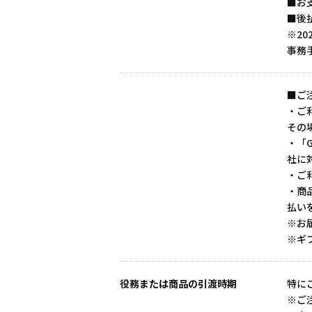
■お
■後払
※2
事務
■ご
・ご
その
・「
社に
・ご
・商
払い
※お
※ギ
役務または商品の引渡時期
特に
※ご