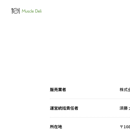
LEAN
女性ダイエット用
販売業者
株式会
運営統括責任者
須藤 
所在地
〒10