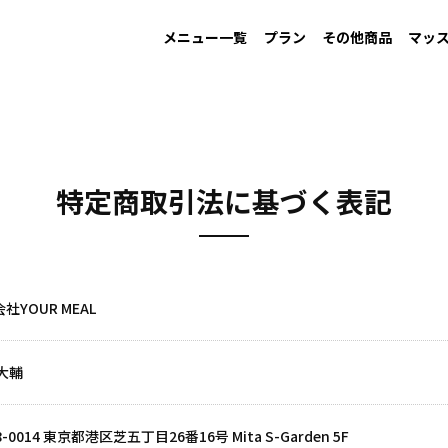
メニュー一覧
プラン
その他商品
マッ
MAINTAIN
Information
GAIN
New arrival
LOW CARB
Campaign
す
男性ダイエット用
お知らせ
増量用
新商品
低糖質
キャンペーン
特定商取引法に基づく表記
社YOUR MEAL
大輔
8-0014 東京都港区芝五丁目26番16号 Mita S-Garden 5F