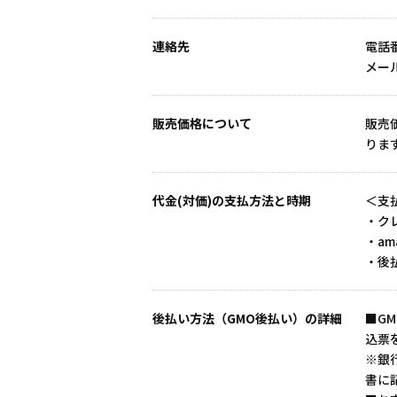
連絡先
電話番
メール
販売価格について
販売
りま
代金(対価)の支払方法と時期
＜支
・ク
・a
・後
後払い方法（GMO後払い）の詳細
■G
込票
※銀
書に