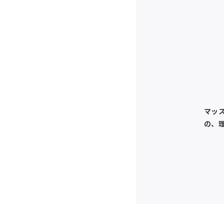
マッ
の、