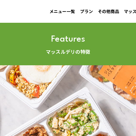
メニュー一覧
プラン
その他商品
マッ
MAINTAIN
Information
GAIN
New arrival
LOW CARB
Campaign
す
男性ダイエット用
お知らせ
増量用
新商品
低糖質
キャンペーン
Features
マッスルデリの特徴