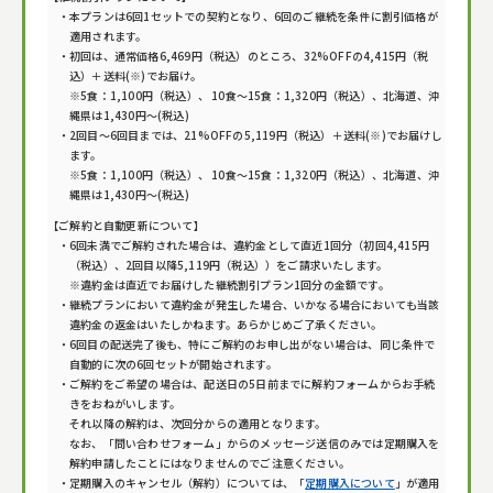
本プランは
6
回1セットでの契約となり、
6
回のご継続を条件に割引価格が
適用されます。
初回は、通常価格
6,469
円（税込）のところ、
32
%OFFの
4,415
円（税
込）＋送料(※)でお届け。
※5食：1,100円（税込）、 10食～15食：1,320円（税込）、北海道、沖
縄県は1,430円～(税込)
2回目〜
6
回目までは、
21
%OFFの
5,119
円（税込）＋送料(※)でお届けし
ます。
※5食：1,100円（税込）、 10食～15食：1,320円（税込）、北海道、沖
縄県は1,430円～(税込)
【ご解約と自動更新について】
6
回未満でご解約された場合は、違約金として直近1回分（初回
4,415
円
（税込）、2回目以降
5,119
円（税込））をご請求いたします。
※違約金は直近でお届けした継続割引プラン1回分の金額です。
継続プランにおいて違約金が発生した場合、いかなる場合においても当該
違約金の返金はいたしかねます。あらかじめご了承ください。
6
回目の配送完了後も、特にご解約のお申し出がない場合は、同じ条件で
自動的に次の
6
回セットが開始されます。
ご解約をご希望の場合は、配送日の5日前までに解約フォームからお手続
きをおねがいします。
それ以降の解約は、次回分からの適用となります。
なお、「問い合わせフォーム」からのメッセージ送信のみでは定期購入を
解約申請したことにはなりませんのでご注意ください。
定期購入のキャンセル（解約）については、「
定期購入について
」が適用