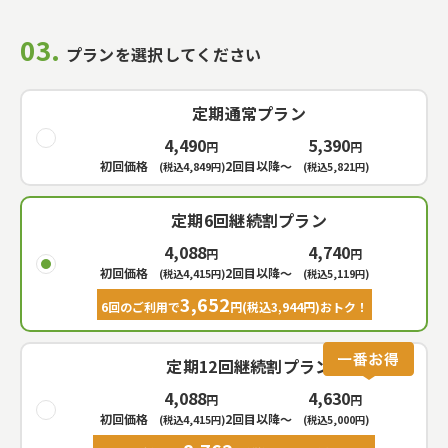
03.
プランを選択してください
定期通常プラン
4,490
5,390
円
円
初回価格
2回目以降〜
(税込
4,849
円)
(税込
5,821
円)
定期6回継続割プラン
4,088
4,740
円
円
初回価格
2回目以降〜
(税込
4,415
円)
(税込
5,119
円)
3,652
6回のご利用で
円(税込
3,944
円)おトク！
定期12回継続割プラン
4,088
4,630
円
円
初回価格
2回目以降〜
(税込
4,415
円)
(税込
5,000
円)