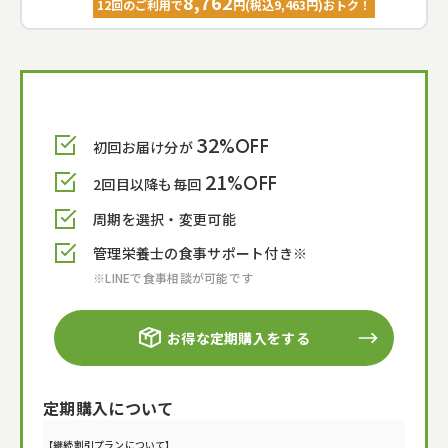
8,762
12回のご利用で
円(税込
9,463
円)おトク！
32
初回お届け分が
%OFF
21
2回目以降も毎回
%OFF
周期を選択・変更可能
管理栄養士の食事サポート付き※
※LINEで食事相談が可能です
お得な定期購入をする
定期購入について
【継続割引プランについて】