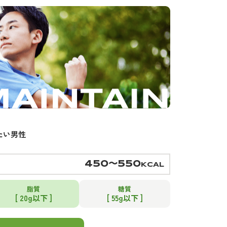
たい男性
450〜550
KCAL
脂質
糖質
[ 20g以下 ]
[ 55g以下 ]