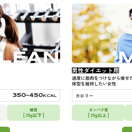
男性ダイエット用
適度に筋肉をつけながら痩せ
体型を維持したい女性
カロリー
350~450
KCAL
糖質
タンパク質
[ 35g以下 ]
[ 35g以上 ]