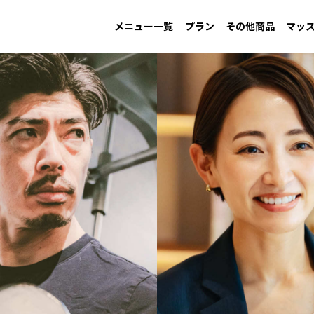
メニュー一覧
プラン
その他商品
マッ
MAINTAIN
Information
GAIN
New arrival
LOW CARB
Campaign
す
男性ダイエット用
お知らせ
増量用
新商品
低糖質
キャンペーン