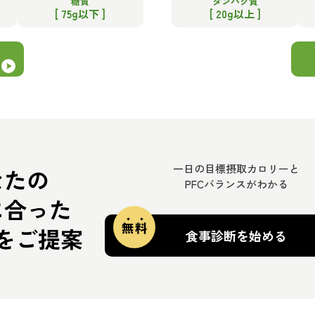
糖質
タンパク質
[ 75g以下 ]
[ 20g以上 ]
一日の目標摂取カロリーと
PFCバランスがわかる
食事診断を始める