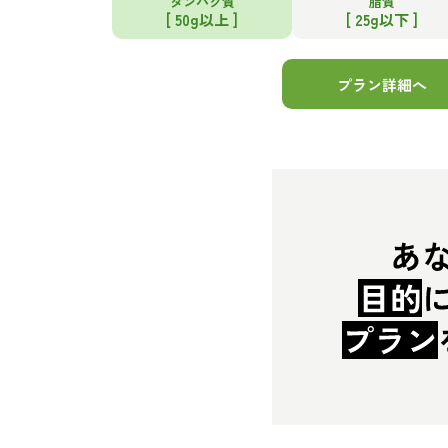
タンパク質
脂質
[ 50g以上 ]
[ 25g以下 ]
プラン詳細へ