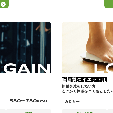
低糖質ダイエット用
糖質を減らしたい方
とにかく体重を早く落とした
カロリー
550〜750
KCAL