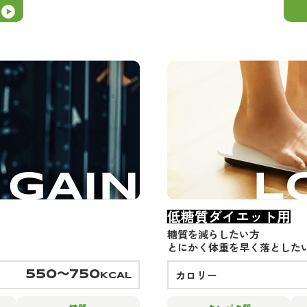
低糖質ダイエット用
糖質を減らしたい方
とにかく体重を早く落とした
カロリー
550〜750
KCAL