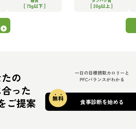
糖質
タンパク質
[ 75g以下 ]
[ 20g以上 ]
一日の目標摂取カロリーと
PFCバランスがわかる
食事診断を始める