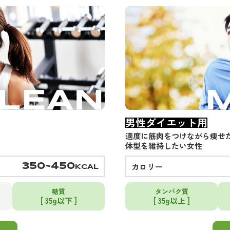
男性ダイエット用
適度に筋肉をつけながら痩せ
体型を維持したい女性
カロリー
350~450
KCAL
糖質
タンパク質
[ 35g以下 ]
[ 35g以上 ]