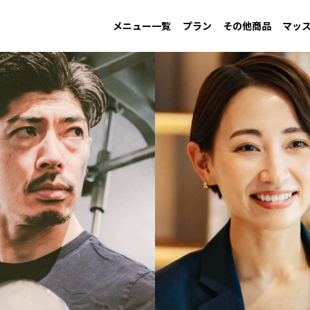
メニュー一覧
プラン
その他商品
マッ
MAINTAIN
Information
GAIN
New arrival
LOW CARB
Campaign
す
男性ダイエット用
お知らせ
増量用
新商品
低糖質
キャンペーン