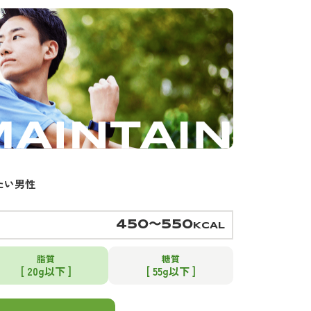
たい男性
450〜550
KCAL
脂質
糖質
[ 20g以下 ]
[ 55g以下 ]