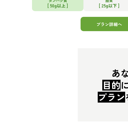
タンパク質
脂質
[ 50g以上 ]
[ 25g以下 ]
プラン詳細へ