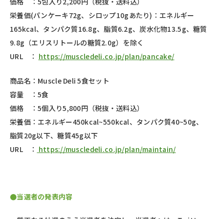
価格 ：5包入り2,200円（税抜・送料込）
栄養価(パンケーキ72g、シロップ10gあたり)：エネルギー
165kcal、タンパク質16.8g、脂質6.2g、炭水化物13.5g、糖質
9.8g（エリスリトールの糖質2.0g）を除く
URL ：
https://muscledeli.co.jp/plan/pancake/
商品名：Muscle Deli 5食セット
容量 ：
5
食
価格 ：
5
個入り
5,800
円（税抜・送料込）
栄養価：エネルギー
450kcal~550kcal
、タンパク質
40~50g
、
脂質
20g
以下、糖質
45g
以下
URL
：
https://muscledeli.co.jp/plan/maintain/
●当選者の発表内容