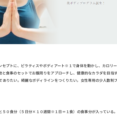
ンセプトに、ピラティスやボディアート※１で身体を動かし、カロリ
動と食事のセットでお腹周りをアプローチし、健康的なカラダを目指
でありたい。綺麗なボディラインをつくりたい。女性専用の少人数制
と５０食分（５日分×１０週間※１日＝１食）の食事分が入っている