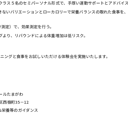
クラス５名のセミパーソナル形式で、手厚い運動サポートとアドバイ
きないバリエーションとローカロリーで栄養バランスの取れた食事を
DY測定）で、効果測定を行う。
グより、リバウンドによる体重増加は低リスク。
のトレーニングと食事をお試しいただける体験会を実施いたします。
ールたまがわ
区西嶺町35－12
&栄養等のガイダンス