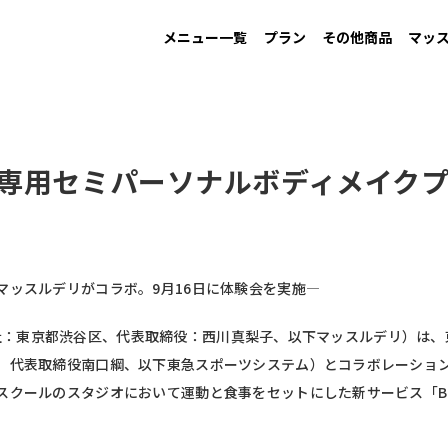
メニュー一覧
プラン
その他商品
マッ
MAINTAIN
Information
GAIN
New arrival
LOW CARB
Campaign
す
男性ダイエット用
お知らせ
増量用
新商品
低糖質
キャンペーン
専用セミパーソナルボディメイク
マッスルデリがコラボ。9月16日に体験会を実施―
li（本社：東京都渋谷区、代表取締役：西川真梨子、以下マッスルデリ）は
、代表取締役南口綱、以下東急スポーツシステム）とコラボレーショ
クールのスタジオにおいて運動と食事をセットにした新サービス「Body