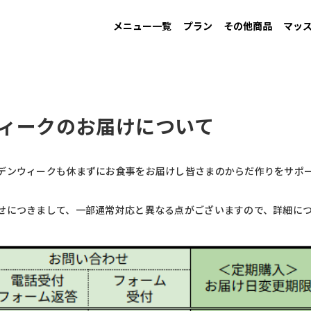
メニュー一覧
プラン
その他商品
マッ
MAINTAIN
Information
GAIN
New arrival
LOW CARB
Campaign
す
男性ダイエット用
お知らせ
増量用
新商品
低糖質
キャンペーン
ィークのお届けについて
デンウィークも休まずにお食事をお届けし皆さまのからだ作りをサポ
せにつきまして、一部通常対応と異なる点がございますので、詳細に