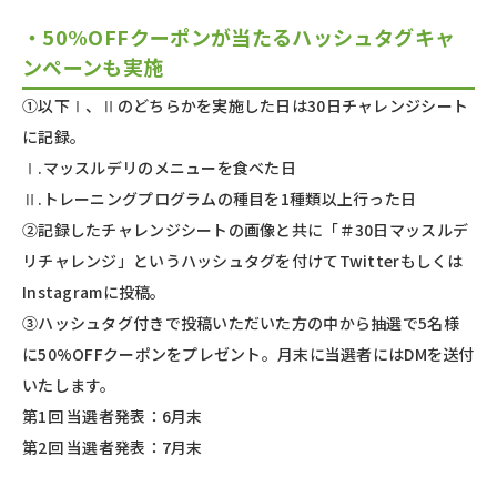
・
50%OFFクーポンが当たるハッシュタグキャ
ンペーンも実施
①以下Ⅰ、Ⅱのどちらかを実施した日は30日チャレンジシート
に記録。
Ⅰ.マッスルデリのメニューを食べた日
Ⅱ.トレーニングプログラムの種目を1種類以上行った日
②記録したチャレンジシートの画像と共に「＃30日マッスルデ
リチャレンジ」というハッシュタグを付けてTwitterもしくは
Instagramに投稿。
③ハッシュタグ付きで投稿いただいた方の中から抽選で5名様
に50%OFFクーポンをプレゼント。月末に当選者にはDMを送付
いたします。
第1回 当選者発表：6月末
第2回 当選者発表：7月末