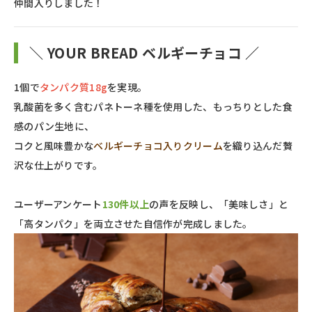
仲間入りしました！
＼ YOUR BREAD ベルギーチョコ ／
1個で
タンパク質18g
を実現。
乳酸菌を多く含むパネトーネ種を使用した、もっちりとした食
感のパン生地に、
コクと風味豊かな
ベルギーチョコ入りクリーム
を織り込んだ贅
沢な仕上がりです。
ユーザーアンケート
130件以上
の声を反映し、「美味しさ」と
「高タンパク」を両立させた自信作が完成しました。