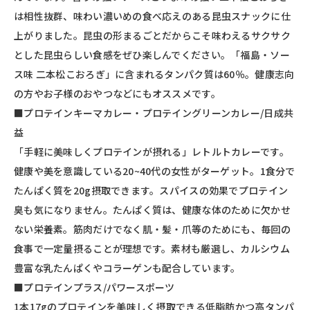
は相性抜群、味わい濃いめの食べ応えのある昆虫スナックに仕
上がりました。昆虫の形まるごとだからこそ味わえるサクサク
とした昆虫らしい食感をぜひ楽しんでください。「福島・ソー
ス味 二本松こおろぎ」に含まれるタンパク質は60％。健康志向
の方やお子様のおやつなどにもオススメです。
■プロテインキーマカレー・プロテイングリーンカレー/日成共
益
「手軽に美味しくプロテインが摂れる」レトルトカレーです。
健康や美を意識している20~40代の女性がターゲット。1食分で
たんぱく質を20g摂取できます。スパイスの効果でプロテイン
臭も気になりません。たんぱく質は、健康な体のために欠かせ
ない栄養素。筋肉だけでなく肌・髪・爪等のためにも、毎回の
食事で一定量摂ることが理想です。素材も厳選し、カルシウム
豊富な乳たんぱくやコラーゲンも配合しています。
■プロテインプラス/パワースポーツ
1本17gのプロテインを美味しく摂取できる低脂肪かつ高タンパ