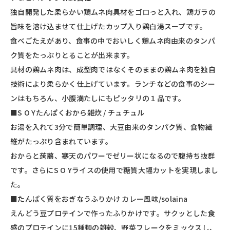
独自開発した柔らかい鶏ムネ肉具材をゴロっと入れ、鶏ガラの
旨味を溶け込ませて仕上げたカップ入り鶏白湯スープです。
食べごたえがあり、食事の中でおいしく鶏ムネ肉由来のタンパ
ク質をたっぷりとることが出来ます。
具材の鶏ムネ肉は、成型肉ではなくそのままの鶏ムネ肉を独自
技術により柔らかく仕上げています。ランチなどの食事のシー
ンはもちろん、小腹満たしにもピッタリの１品です。
■S O Yたんぱくおから雑炊 / チュチュル
お湯を入れて3分で簡単調理、大豆由来のタンパク質、食物繊
維がたっぷり含まれています。
おからと蒟蒻、寒天のパワーでゼリー状になるので腹持ち抜群
です。さらにS O Yライスの使用で糖質大幅カットを実現しまし
た。
■たんぱく質をおぎなうふりかけ カレー風味/solaina
えんどう豆プロテインで作ったふりかけです。サクッとした食
感のプロテインに15種類の雑穀、野菜フレークをミックスし、