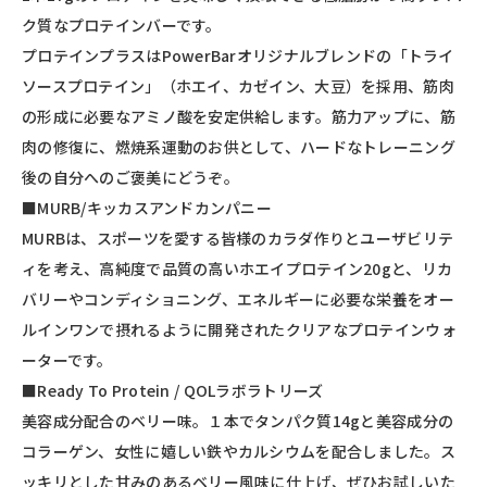
ク質なプロテインバーです。
プロテインプラスはPowerBarオリジナルブレンドの「トライ
ソースプロテイン」（ホエイ、カゼイン、大豆）を採用、筋肉
の形成に必要なアミノ酸を安定供給します。筋力アップに、筋
肉の修復に、燃焼系運動のお供として、ハードなトレーニング
後の自分へのご褒美にどうぞ。
■MURB/キッカスアンドカンパニー
MURBは、スポーツを愛する皆様のカラダ作りとユーザビリテ
ィを考え、高純度で品質の高いホエイプロテイン20gと、リカ
バリーやコンディショニング、エネルギーに必要な栄養をオー
ルインワンで摂れるように開発されたクリアなプロテインウォ
ーターです。
■Ready To Protein / QOLラボラトリーズ
美容成分配合のベリー味。１本でタンパク質14gと美容成分の
コラーゲン、女性に嬉しい鉄やカルシウムを配合しました。ス
ッキリとした甘みのあるベリー風味に仕上げ、ぜひお試しいた