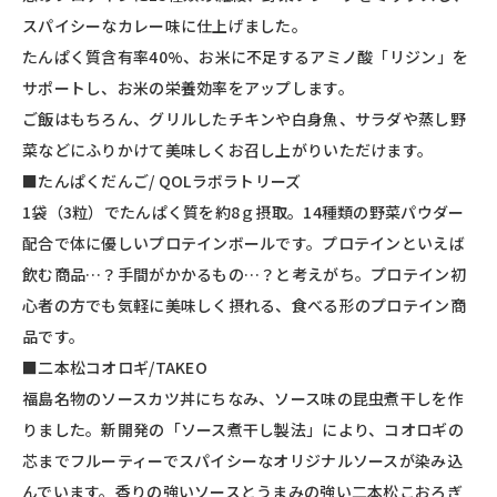
スパイシーなカレー味に仕上げました。
たんぱく質含有率40%、お米に不足するアミノ酸「リジン」を
サポートし、お米の栄養効率をアップします。
ご飯はもちろん、グリルしたチキンや白身魚、サラダや蒸し野
菜などにふりかけて美味しくお召し上がりいただけます。
■たんぱくだんご/ QOLラボラトリーズ
1袋（3粒）でたんぱく質を約8ｇ摂取。14種類の野菜パウダー
配合で体に優しいプロテインボールです。プロテインといえば
飲む商品…？手間がかかるもの…？と考えがち。プロテイン初
心者の方でも気軽に美味しく摂れる、食べる形のプロテイン商
品です。
■二本松コオロギ/TAKEO
福島名物のソースカツ丼にちなみ、ソース味の昆虫煮干しを作
りました。新開発の「ソース煮干し製法」により、コオロギの
芯までフルーティーでスパイシーなオリジナルソースが染み込
んでいます。香りの強いソースとうまみの強い二本松こおろぎ