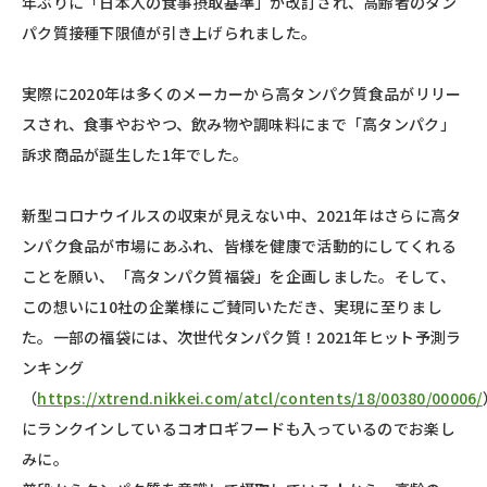
年ぶりに「日本人の食事摂取基準」が改訂され、高齢者のタン
パク質接種下限値が引き上げられました。
実際に2020年は多くのメーカーから高タンパク質食品がリリー
スされ、食事やおやつ、飲み物や調味料にまで「高タンパク」
訴求商品が誕生した1年でした。
新型コロナウイルスの収束が見えない中、2021年はさらに高タ
ンパク食品が市場にあふれ、皆様を健康で活動的にしてくれる
ことを願い、「高タンパク質福袋」を企画しました。そして、
この想いに10社の企業様にご賛同いただき、実現に至りまし
た。一部の福袋には、次世代タンパク質！2021年ヒット予測ラ
ンキング
（
https://xtrend.nikkei.com/atcl/contents/18/00380/00006/
にランクインしているコオロギフードも入っているのでお楽し
みに。