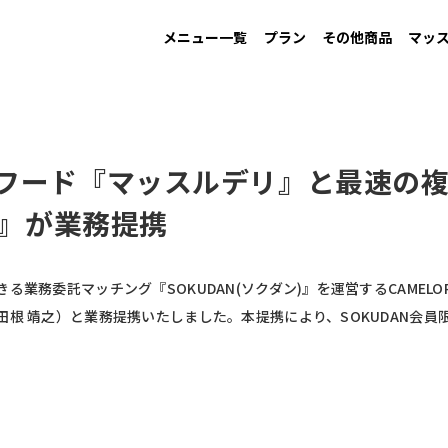
メニュー一覧
プラン
その他商品
マッ
MAINTAIN
Information
GAIN
New arrival
LOW CARB
Campaign
す
男性ダイエット用
お知らせ
増量用
新商品
低糖質
キャンペーン
フード『マッスルデリ』と最速の
N』が業務提携
る業務委託マッチング『SOKUDAN(ソクダン)』を運営するCAMEL
根 靖之）と業務提携いたしました。本提携により、SOKUDAN会員