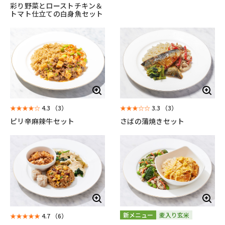
彩り野菜とローストチキン＆
トマト仕立ての白身魚セット
★★★★☆
4.3
（3）
★★★☆☆
3.3
（3）
ピリ辛麻辣牛セット
さばの蒲焼きセット
新メニュー
麦入り玄米
★★★★★
4.7
（6）