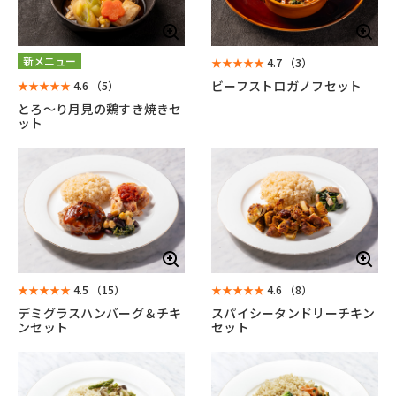
新メニュー
★★★★★
4.7
（3）
ビーフストロガノフセット
★★★★★
4.6
（5）
とろ～り月見の鶏すき焼きセ
ット
★★★★★
4.5
（15）
★★★★★
4.6
（8）
デミグラスハンバーグ＆チキ
スパイシータンドリーチキン
ンセット
セット