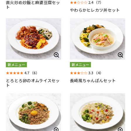
直火炒め炒飯と麻婆豆腐セッ
★★☆☆☆
2.4
（7）
ト
やわらかヒレカツ丼セット
新メニュー
新メニュー
★★★★★
4.7
（6）
★★★☆☆
3.3
（4）
とろとろ卵のオムライスセッ
長崎風ちゃんぽんセット
ト