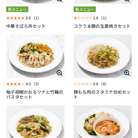
新メニュー
新メニュー
★★★★★
5.0
（1）
★☆☆☆☆
1.0
（1）
中華そぼろ丼セット
コクうま豚の生姜焼きセット
★★★★☆
4.3
（3）
☆☆☆☆☆
0.0
（0）
柚子胡椒かおるツナと竹輪の
豚もも肉のスタミナ炒めセッ
パスタセット
ト