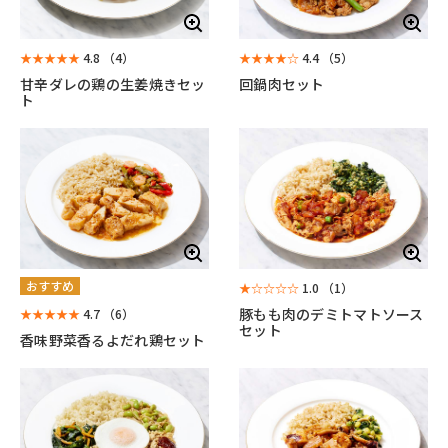
★★★★★
4.8
（4）
★★★★☆
4.4
（5）
甘辛ダレの鶏の生姜焼きセッ
回鍋肉セット
ト
おすすめ
★☆☆☆☆
1.0
（1）
豚もも肉のデミトマトソース
★★★★★
4.7
（6）
セット
香味野菜香るよだれ鶏セット