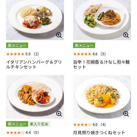
新メニュー
新メニュー
★★★★★
5.0
（2）
★★★★★
4.6
（5）
イタリアンハンバーグ＆グリ
旨辛！花椒香る汁なし担々麺
ルチキンセット
セット
新メニュー
麦入り玄米
★★★★☆
4.0
（4）
月見照り焼きつくねセット
★★★★☆
4.4
（5）