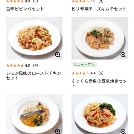
★★★★★
4.8
（8）
★★★★☆
3.8
（9）
旨辛ビビンバセット
ピリ辛鶏チーズキムチセット
リニューアル
★★★★★
4.8
（4）
レモン風味のローストチキン
★★★★☆
4.4
（5）
セット
ふっくら赤魚の西京焼きセッ
ト