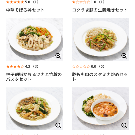
★★★★★
5.0
（1）
★☆☆☆☆
1.0
（1）
中華そぼろ丼セット
コクうま豚の生姜焼きセット
★★★★☆
4.3
（3）
☆☆☆☆☆
0.0
（0）
柚子胡椒かおるツナと竹輪の
豚もも肉のスタミナ炒めセッ
パスタセット
ト