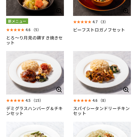
新メニュー
★★★★★
4.7
（3）
ビーフストロガノフセット
★★★★★
4.6
（5）
とろ～り月見の鶏すき焼きセ
ット
★★★★★
4.5
（15）
★★★★★
4.6
（8）
デミグラスハンバーグ＆チキ
スパイシータンドリーチキン
ンセット
セット