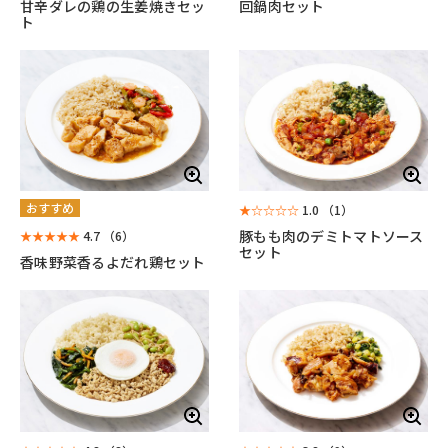
甘辛ダレの鶏の生姜焼きセッ
回鍋肉セット
ト
おすすめ
★☆☆☆☆
1.0
（1）
豚もも肉のデミトマトソース
★★★★★
4.7
（6）
セット
香味野菜香るよだれ鶏セット