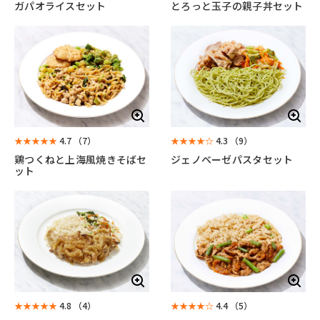
ガパオライスセット
とろっと玉子の親子丼セット
★★★★★
4.7
（7）
★★★★☆
4.3
（9）
鶏つくねと上海風焼きそばセ
ジェノベーゼパスタセット
ット
★★★★★
4.8
（4）
★★★★☆
4.4
（5）