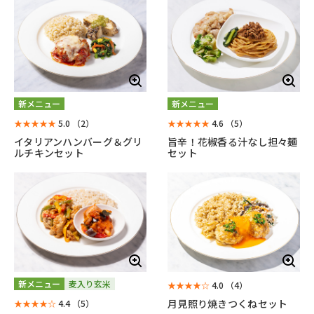
新メニュー
新メニュー
★★★★★
5.0
（2）
★★★★★
4.6
（5）
イタリアンハンバーグ＆グリ
旨辛！花椒香る汁なし担々麺
ルチキンセット
セット
新メニュー
麦入り玄米
★★★★☆
4.0
（4）
月見照り焼きつくねセット
★★★★☆
4.4
（5）