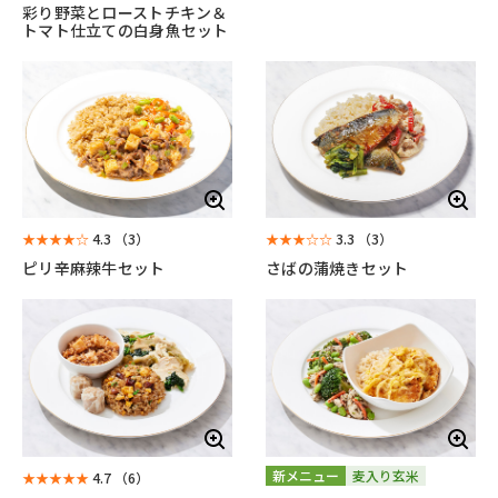
彩り野菜とローストチキン＆
トマト仕立ての白身魚セット
★★★★☆
4.3
（3）
★★★☆☆
3.3
（3）
ピリ辛麻辣牛セット
さばの蒲焼きセット
新メニュー
麦入り玄米
★★★★★
4.7
（6）