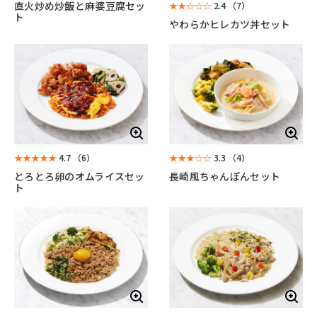
直火炒め炒飯と麻婆豆腐セッ
★★☆☆☆
2.4
（7）
ト
やわらかヒレカツ丼セット
★★★★★
4.7
（6）
★★★☆☆
3.3
（4）
とろとろ卵のオムライスセッ
長崎風ちゃんぽんセット
ト