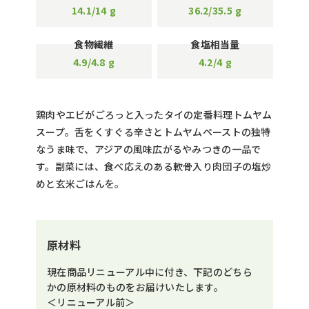
14.1/14
g
36.2/35.5
g
食物繊維
食塩相当量
4.9/4.8
g
4.2/4
g
鶏肉やエビがごろっと入ったタイの定番料理トムヤム
スープ。舌をくすぐる辛さとトムヤムペーストの独特
なうま味で、アジアの風味広がるやみつきの一品で
す。副菜には、食べ応えのある軟骨入り肉団子の塩炒
めと玄米ごはんを。
原材料
現在商品リニューアル中に付き、下記のどちら
かの原材料のものをお届けいたします。
＜リニューアル前＞