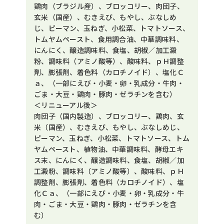
鶏肉（ブラジル産）、ブロッコリー、肉団子、
玄米（国産）、むきえび、もやし、ぶなしめ
じ、ピーマン、玉ねぎ、小松菜、トマトソース、
トムヤムペースト、食用調合油、中華調味料、
にんにく、醸造調味料、食塩、胡椒／加工澱
粉、調味料（アミノ酸等）、酸味料、ｐＨ調整
剤、膨張剤、着色料（カロチノイド）、塩化Ｃ
ａ、（一部にえび・小麦・卵・乳成分・牛肉・
ごま・大豆・鶏肉・豚肉・ゼラチンを含む）
＜リニューアル後＞
肉団子（国内製造）、ブロッコリー、鶏肉、玄
米（国産）、むきえび、もやし、ぶなしめじ、
ピーマン、玉ねぎ、小松菜、トマトソース、トム
ヤムペースト、植物油、中華調味料、酵母エキ
ス末、にんにく、醸造調味料、食塩、胡椒／加
工澱粉、調味料（アミノ酸等）、酸味料、ｐＨ
調整剤、膨張剤、着色料（カロチノイド）、塩
化Ｃａ、（一部にえび・小麦・卵・乳成分・牛
肉・ごま・大豆・鶏肉・豚肉・ゼラチンを含
む）