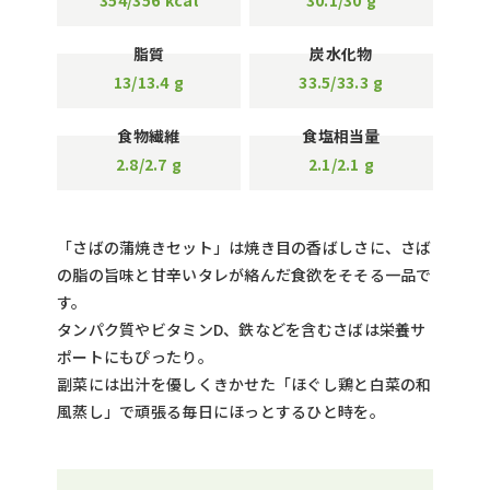
354/356
kcal
30.1/30
g
脂質
炭水化物
13/13.4
g
33.5/33.3
g
食物繊維
食塩相当量
2.8/2.7
g
2.1/2.1
g
「さばの蒲焼きセット」は焼き目の香ばしさに、さば
の脂の旨味と甘辛いタレが絡んだ食欲をそそる一品で
す。
タンパク質やビタミンD、鉄などを含むさばは栄養サ
ポートにもぴったり。
副菜には出汁を優しくきかせた「ほぐし鶏と白菜の和
風蒸し」で頑張る毎日にほっとするひと時を。