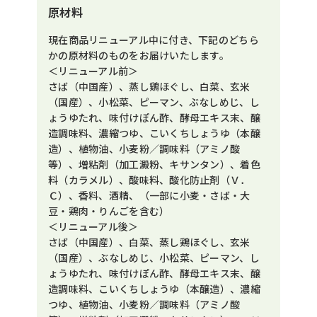
原材料
現在商品リニューアル中に付き、下記のどちら
かの原材料のものをお届けいたします。
＜リニューアル前＞
さば（中国産）、蒸し鶏ほぐし、白菜、玄米
（国産）、小松菜、ピーマン、ぶなしめじ、し
ょうゆたれ、味付けぽん酢、酵母エキス末、醸
造調味料、濃縮つゆ、こいくちしょうゆ（本醸
造）、植物油、小麦粉／調味料（アミノ酸
等）、増粘剤（加工澱粉、キサンタン）、着色
料（カラメル）、酸味料、酸化防止剤（Ｖ．
Ｃ）、香料、酒精、（一部に小麦・さば・大
豆・鶏肉・りんごを含む）
＜リニューアル後＞
さば（中国産）、白菜、蒸し鶏ほぐし、玄米
（国産）、ぶなしめじ、小松菜、ピーマン、し
ょうゆたれ、味付けぽん酢、酵母エキス末、醸
造調味料、こいくちしょうゆ（本醸造）、濃縮
つゆ、植物油、小麦粉／調味料（アミノ酸