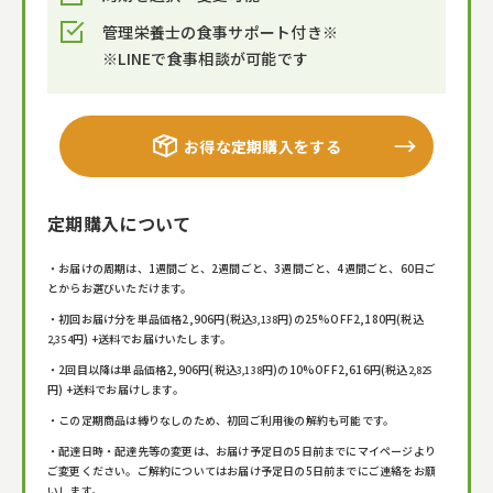
管理栄養士の食事サポート付き※
※LINEで食事相談が可能です
お得な定期購入をする
定期購入について
・お届けの周期は、1週間ごと、2週間ごと、3週間ごと、4週間ごと、60日ご
とからお選びいただけます。
・初回お届け分を単品価格
2,906
円(税込
円)の25%OFF
2,180
円(税込
3,138
円) +送料でお届けいたします。
2,354
・2回目以降は単品価格
2,906
円(税込
円)の10%OFF
2,616
円(税込
3,138
2,825
円) +送料でお届けします。
・この定期商品は縛りなしのため、初回ご利用後の解約も可能です。
・配達日時・配達先等の変更は、お届け予定日の5日前までにマイページより
ご変更ください。ご解約についてはお届け予定日の5日前までにご連絡をお願
いします。