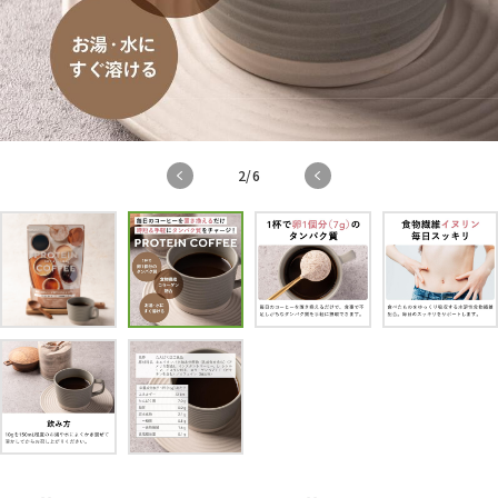
2
/
6