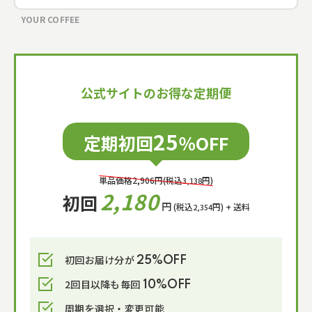
YOUR COFFEE
公式サイトのお得な定期便
25
定期初回
％OFF
単品価格
2,906
円(税込
円)
3,138
2,180
初回
円
(税込
円)
+ 送料
2,354
初回お届け分が
25%OFF
2回目以降も毎回
10%OFF
周期を選択・変更可能