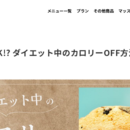
メニュー一覧
プラン
その他商品
マッ
MAINTAIN
Information
GAIN
New arrival
LOW CARB
Campaign
す
男性ダイエット用
お知らせ
増量用
新商品
低糖質
キャンペーン
K!? ダイエット中のカロリーOFF