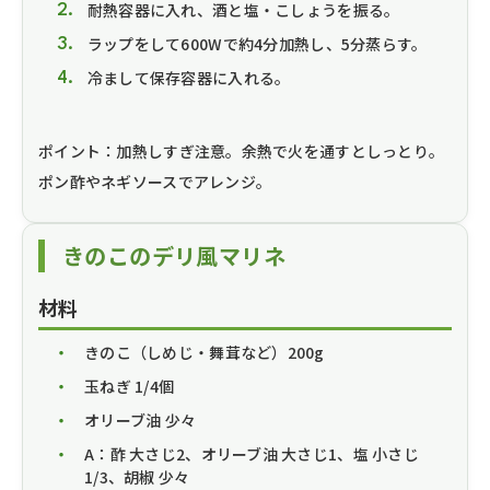
耐熱容器に入れ、酒と塩・こしょうを振る。
ラップをして600Wで約4分加熱し、5分蒸らす。
冷まして保存容器に入れる。
ポイント：加熱しすぎ注意。余熱で火を通すとしっとり。
ポン酢やネギソースでアレンジ。
きのこのデリ風マリネ
材料
きのこ（しめじ・舞茸など）200g
玉ねぎ 1/4個
オリーブ油 少々
A：酢 大さじ2、オリーブ油 大さじ1、塩 小さじ
1/3、胡椒 少々