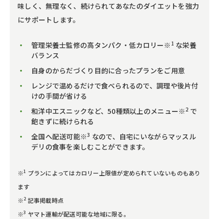
味しく、無理なく、続けられてあなたのダイエットを強力
にサポートします。
1
管理栄養士監修の高タンパク・低カロリー※
な栄養
バランス
自身のからだづくり目的に合ったプランをご用意
レンジで温めるだけで食べられるので、調理や後片付
けの手間が省ける
2
和洋中エスニックなど、50種類以上のメニュー※
で
飽きずに続けられる
3
全国へ配送可能※
なので、自宅にいながらマッスル
デリの食事を楽しむことができます。
1
※
プランによってはカロリー上限値が定められていないものもあり
ます
2
※
記事掲載時点
3
※
ヤマト運輸が配送可能な地域に限る。