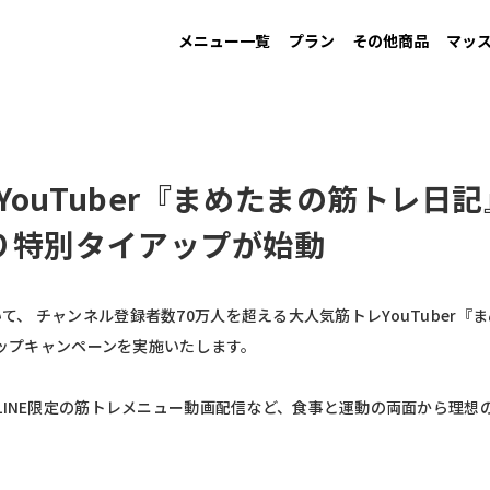
メニュー一覧
プラン
その他商品
マッ
MAINTAIN
Information
GAIN
New arrival
LOW CARB
Campaign
す
男性ダイエット用
お知らせ
増量用
新商品
低糖質
キャンペーン
YouTuber『まめたまの筋トレ日
り特別タイアップが始動
iにおいて、 チャンネル登録者数70万人を超える大人気筋トレYouTube
アップキャンペーンを実施いたします。
LINE限定の筋トレメニュー動画配信など、食事と運動の両面から理想
。