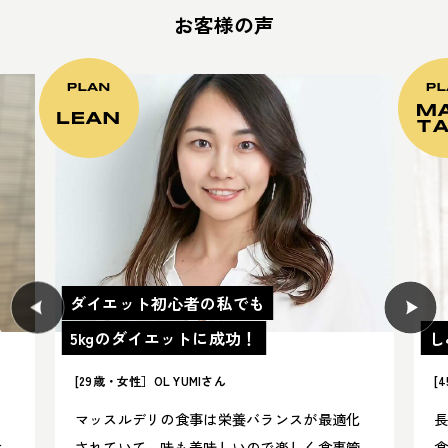
お客様の声
ダイエット初心者の私でも
5kgのダイエットに成功！
し
[29歳・女性］OL YUMIさん
[
に
マッスルデリの食事は栄養バランスが最適化
食
されていて、味も美味しいので楽しく食事管