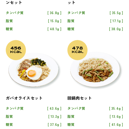
ンセット
ット
タンパク質
36.8g
タンパク質
35.5g
脂質
15.0g
脂質
17.1g
糖質
48.1g
糖質
38.0g
456
478
kcal
kcal
ガパオライスセット
回鍋肉セット
タンパク質
43.6g
タンパク質
35.4g
脂質
13.2g
脂質
13.6g
糖質
37.6g
糖質
41.6g