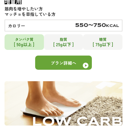
増量用
筋肉を増やしたい方
マッチョを目指している方
カロリー
550〜750
KCAL
タンパク質
脂質
糖質
[ 50g以上 ]
[ 25g以下 ]
[ 75g以下 ]
プラン詳細へ