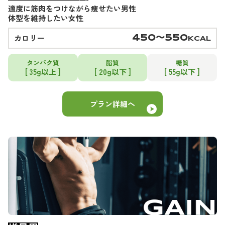
適度に筋肉をつけながら痩せたい男性
体型を維持したい女性
カロリー
450〜550
KCAL
タンパク質
脂質
糖質
[ 35g以上 ]
[ 20g以下 ]
[ 55g以下 ]
プラン詳細へ