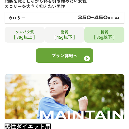
脂肪を減らしながら体を引き締めたい女性
カロリーを大きく抑えたい男性
カロリー
350~450
KCAL
タンパク質
脂質
糖質
[ 30g以上 ]
[ 15g以下 ]
[ 35g以下 ]
プラン詳細へ
男性ダイエット用