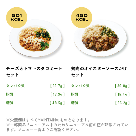
501
450
kcal
kcal
チーズとトマトのタコミート
鶏肉のオイスターソースがけ
セット
セット
タンパク質
35.7g
タンパク質
36.0g
脂質
17.9g
脂質
15.4g
糖質
48.5g
糖質
36.2g
※栄養価はすべてMAINTAINのものとなります。
※一部商品リニューアル中のためリニューアル前の値が記載されてい
ます。メニュー一覧よりご確認ください。