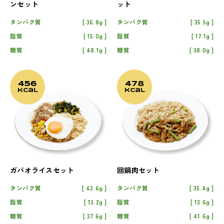
ンセット
ット
タンパク質
36.8g
タンパク質
35.5g
脂質
15.0g
脂質
17.1g
糖質
48.1g
糖質
38.0g
456
478
kcal
kcal
ガパオライスセット
回鍋肉セット
タンパク質
43.6g
タンパク質
35.4g
脂質
13.2g
脂質
13.6g
糖質
37.6g
糖質
41.6g