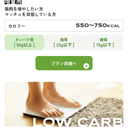
増量用
筋肉を増やしたい方
マッチョを目指している方
カロリー
550〜750
KCAL
タンパク質
脂質
糖質
[ 50g以上 ]
[ 25g以下 ]
[ 75g以下 ]
プラン詳細へ