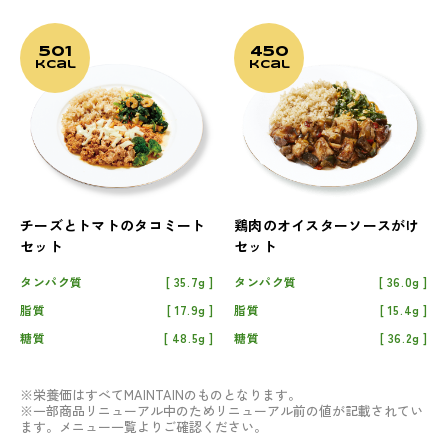
501
450
kcal
kcal
チーズとトマトのタコミート
鶏肉のオイスターソースがけ
セット
セット
タンパク質
35.7g
タンパク質
36.0g
脂質
17.9g
脂質
15.4g
糖質
48.5g
糖質
36.2g
※栄養価はすべてMAINTAINのものとなります。
※一部商品リニューアル中のためリニューアル前の値が記載されてい
ます。メニュー一覧よりご確認ください。