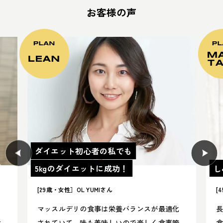
お客様の声
ダイエット初心者の私でも
5kgのダイエットに成功！
し
[29歳・女性］OL YUMIさん
[
に
マッスルデリの食事は栄養バランスが最適化
食
されていて、味も美味しいので楽しく食事管