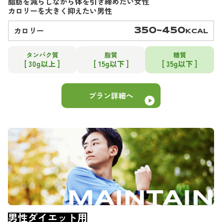
脂肪を減らしながら体を引き締めたい女性
カロリーを大きく抑えたい男性
カロリー
350~450
KCAL
タンパク質
脂質
糖質
[ 30g以上 ]
[ 15g以下 ]
[ 35g以下 ]
プラン詳細へ
男性ダイエット用