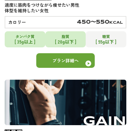
適度に筋肉をつけながら痩せたい男性
体型を維持したい女性
カロリー
450〜550
KCAL
タンパク質
脂質
糖質
[ 35g以上 ]
[ 20g以下 ]
[ 55g以下 ]
プラン詳細へ