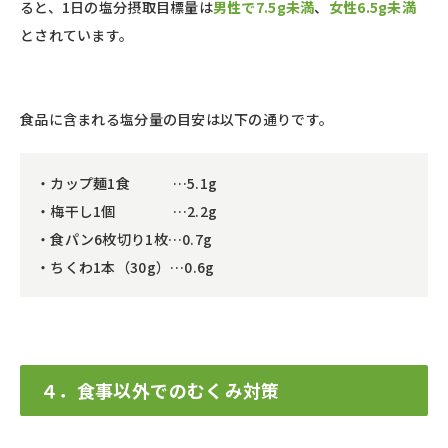
ると、1日の塩分摂取目標量は
男性で7.5g未満
、
女性6.5g未満
とされています。
食品に含まれる塩分量の目安は以下の通りです。
・カップ麺1食 …5.1g
・梅干し1個 …2.2g
・食パン6枚切り1枚…0.7g
・ちくわ1本（30g）…0.6g
４．食事以外でのむくみ対策