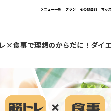
メニュー一覧
プラン
その他商品
マッ
MAINTAIN
Information
GAIN
New arrival
LOW CARB
Campaign
す
男性ダイエット用
お知らせ
増量用
新商品
低糖質
キャンペーン
レ×食事で理想のからだに！ダイ