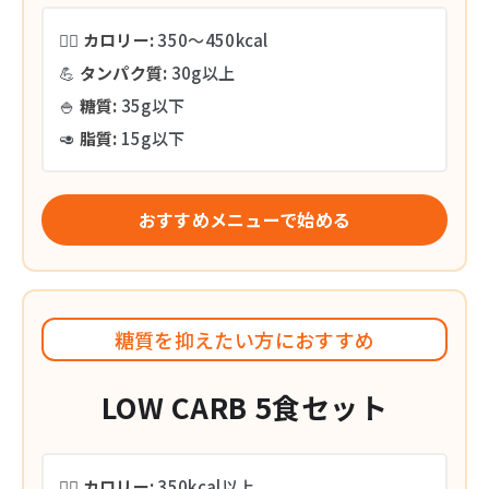
🏃‍♂️
カロリー:
350〜450kcal
💪
タンパク質:
30g以上
🍚
糖質:
35g以下
🥑
脂質:
15g以下
おすすめメニューで始める
糖質を抑えたい方におすすめ
LOW CARB 5食セット
🏃‍♂️
カロリー:
350kcal以上