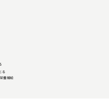
る
とる
に栄養補給