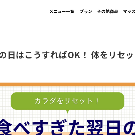
メニュー一覧
プラン
その他商品
マッ
MAINTAIN
Information
GAIN
New arrival
LOW CARB
Campaign
す
男性ダイエット用
お知らせ
増量用
新商品
低糖質
キャンペーン
の日はこうすればOK！ 体をリセ