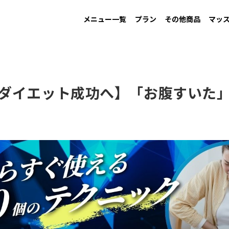
メニュー一覧
プラン
その他商品
マッ
MAINTAIN
Information
GAIN
New arrival
LOW CARB
Campaign
す
男性ダイエット用
お知らせ
増量用
新商品
低糖質
キャンペーン
ダイエット成功へ】「お腹すいた