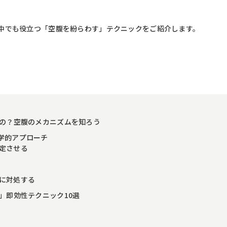
。
中でも役立つ「空腹を紛らわす」テクニックをご紹介します。
るの？空腹のメカニズムを知ろう
科学的アプローチ
安定させる
因に対処する
す」即効性テクニック10選