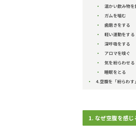
温かい飲み物を
ガムを噛む
歯磨きをする
軽い運動をする
深呼吸をする
アロマを嗅ぐ
気を紛らわせる
睡眠をとる
4.空腹を「紛らわ
1. なぜ空腹を感