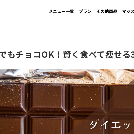
メニュー一覧
プラン
その他商品
マッ
MAINTAIN
Information
GAIN
New arrival
LOW CARB
Campaign
す
男性ダイエット用
お知らせ
増量用
新商品
低糖質
キャンペーン
でもチョコOK！賢く食べて痩せる