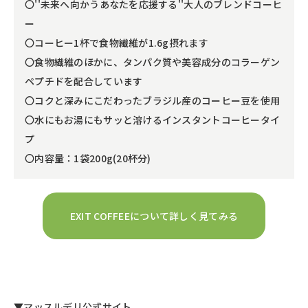
〇''未来へ向かうあなたを応援する''大人のブレンドコーヒ
ー
〇コーヒー1杯で食物繊維が1.6g摂れます
〇食物繊維のほかに、タンパク質や美容成分のコラーゲン
ペプチドを配合しています
〇コクと深みにこだわったブラジル産のコーヒー豆を使用
〇水にもお湯にもサッと溶けるインスタントコーヒータイ
プ
〇内容量：1袋200g(20杯分)
EXIT COFFEEについて詳しく見てみる
▼マッスルデリ公式サイト