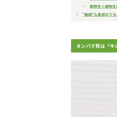
動物性＋植物性
”継続”も美容のう
タンパク質は「キ