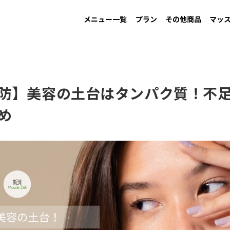
メニュー一覧
プラン
その他商品
マッ
MAINTAIN
Information
GAIN
New arrival
LOW CARB
Campaign
す
男性ダイエット用
お知らせ
増量用
新商品
低糖質
キャンペーン
防】美容の土台はタンパク質！不
め