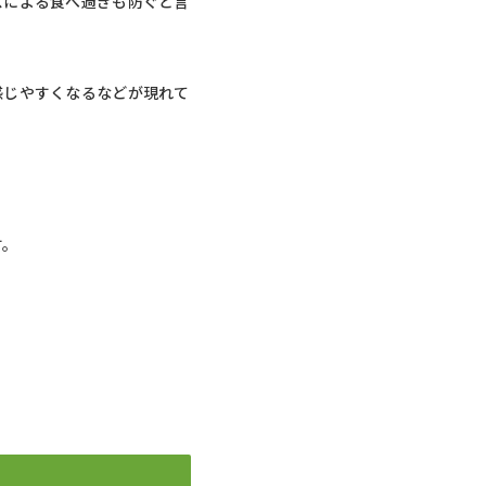
スによる食べ過ぎも防ぐと言
感じやすくなるなどが現れて
す。