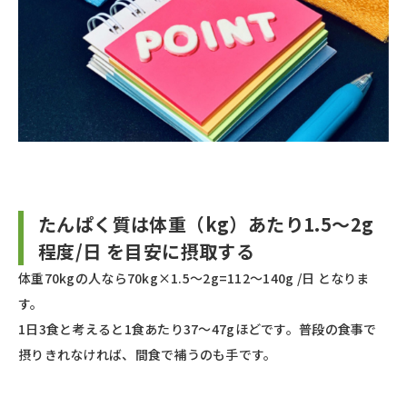
たんぱく質は体重（kg）あたり1.5〜2g
程度/日 を目安に摂取する
体重70kgの人なら70kg×1.5〜2g=112〜140g /日 となりま
す。
1日3食と考えると1食あたり37〜47gほどです。普段の食事で
摂りきれなければ、間食で補うのも手です。