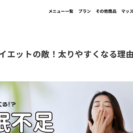
メニュー一覧
プラン
その他商品
マッ
MAINTAIN
Information
GAIN
New arrival
LOW CARB
Campaign
す
男性ダイエット用
お知らせ
増量用
新商品
低糖質
キャンペーン
イエットの敵！太りやすくなる理