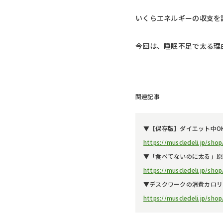
いくらエネルギーの収支を
今回は、睡眠不足で太る理
関連記事
▼【保存版】ダイエット中O
https://muscledeli.jp/sh
▼「食べてないのに太る」原
https://muscledeli.jp/sho
▼デスクワークの消費カロリ
https://muscledeli.jp/sho