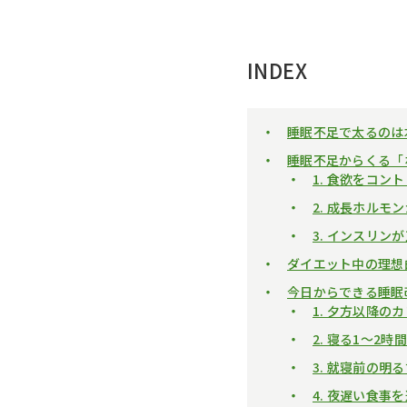
INDEX
睡眠不足で太るのは
睡眠不足からくる「
1. 食欲をコ
2. 成長ホルモ
3. インスリ
ダイエット中の理想
今日からできる睡眠
1. 夕方以降の
2. 寝る1〜2
3. 就寝前の
4. 夜遅い食事