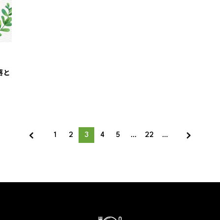
落と
1
2
3
4
5
…
22
…