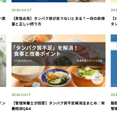
2026.04.27
202
い実
【男性必見】タンパク質が足りないと太る？一日の目標
【
量と正しい摂り方
タ
2026.04.17
202
イン
【管理栄養士が回答】タンパク質不足解消法まとめ｜栄
脂
養相談Q&A
管