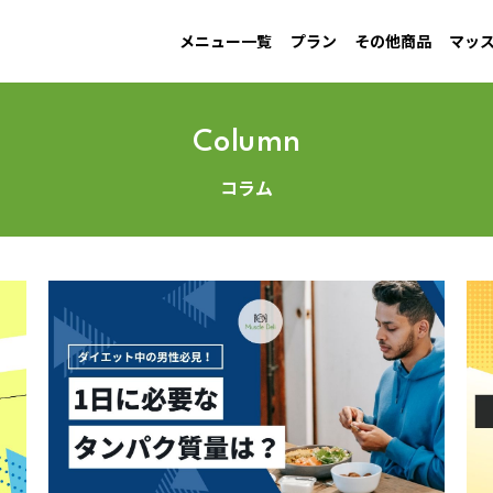
メニュー一覧
プラン
その他商品
マッ
MAINTAIN
Information
GAIN
New arrival
LOW CARB
Campaign
す
男性ダイエット用
お知らせ
増量用
新商品
低糖質
キャンペーン
Column
コラム