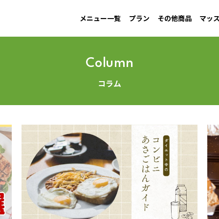
メニュー一覧
プラン
その他商品
マッ
MAINTAIN
Information
GAIN
New arrival
LOW CARB
Campaign
す
男性ダイエット用
お知らせ
増量用
新商品
低糖質
キャンペーン
Column
コラム